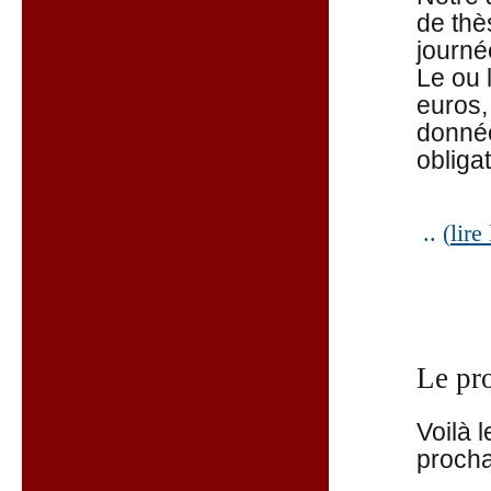
de thè
journé
Le ou 
euros,
donnée
obligat
.. (
lire
Le pr
Voilà 
procha