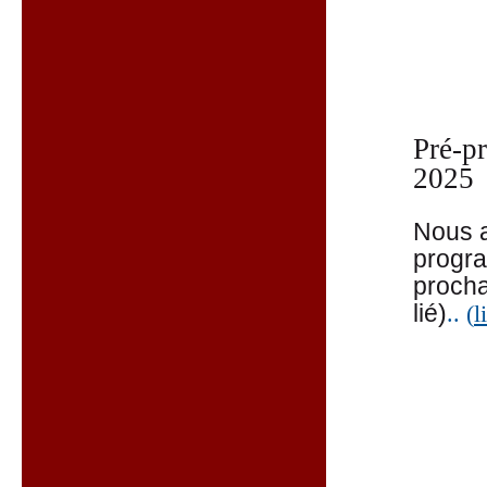
Pré-p
2025
Nous a
progra
procha
lié)
.. (
l